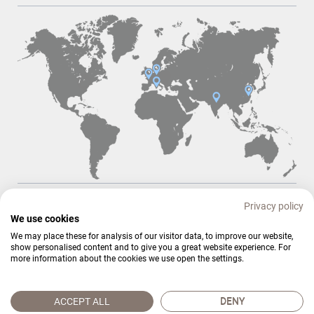
Navigation
Startseite
Das macht uns aus
Maßgeschneiderte Lösungen
überspringen
Privacy policy
Unsere Produkte
Blog
Kontakt
We use cookies
We may place these for analysis of our visitor data, to improve our website,
show personalised content and to give you a great website experience. For
more information about the cookies we use open the settings.
© Copyright 2026. Branopac. All rights reserved.
Navigation
Suche
Kontakt
Datenschutz
AGB
Impressum
ACCEPT ALL
DENY
überspringen