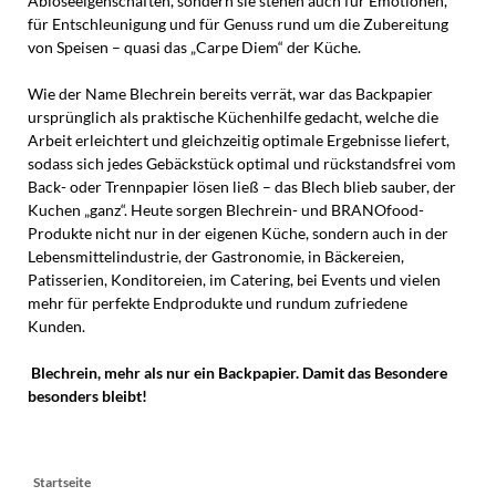
Ablöseeigenschaften, sondern sie stehen auch für Emotionen,
für Entschleunigung und für Genuss rund um die Zubereitung
von Speisen – quasi das „Carpe Diem“ der Küche.
Wie der Name Blechrein bereits verrät, war das Backpapier
ursprünglich als praktische Küchenhilfe gedacht, welche die
Arbeit erleichtert und gleichzeitig optimale Ergebnisse liefert,
sodass sich jedes Gebäckstück optimal und rückstandsfrei vom
Back- oder Trennpapier lösen ließ – das Blech blieb sauber, der
Kuchen „ganz“. Heute sorgen Blechrein- und BRANOfood-
Produkte nicht nur in der eigenen Küche, sondern auch in der
Lebensmittelindustrie, der Gastronomie, in Bäckereien,
Patisserien, Konditoreien, im Catering, bei Events und vielen
mehr für perfekte Endprodukte und rundum zufriedene
Kunden.
Blechrein, mehr als nur ein Backpapier. Damit das Besondere
besonders bleibt!
Navigation
Startseite