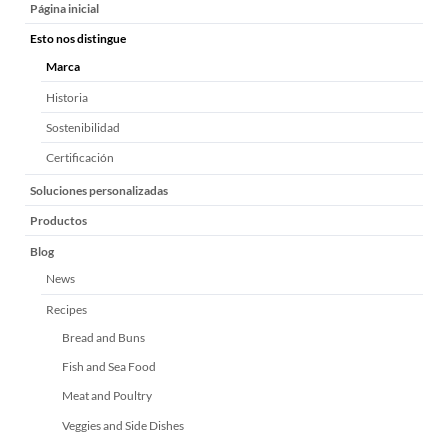
Saltar
Página inicial
navegación
Esto nos distingue
Marca
Historia
Sostenibilidad
Certificación
Soluciones personalizadas
Productos
Blog
News
Recipes
Bread and Buns
Fish and Sea Food
Meat and Poultry
Veggies and Side Dishes