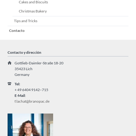
Cakes and Biscuits
Christmas Bakery
Tips and Tricks
Contacto
Contacto y dirección
Gottlieb-Daimler-Straße 18-20
35423 Lich
Germany
Tel:
+ 49
6404 9142–715
E-Mail
:
f.lachat@branopac.de