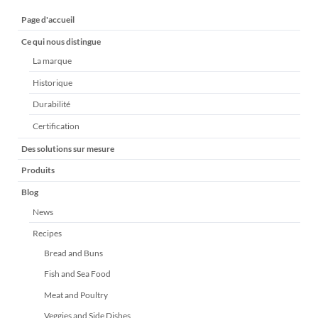
Aller
Page d'accueil
au
Ce qui nous distingue
contenu
La marque
Historique
Durabilité
Certification
Des solutions sur mesure
Produits
Blog
News
Recipes
Bread and Buns
Fish and Sea Food
Meat and Poultry
Veggies and Side Dishes