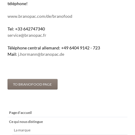
téléphone!
www.branopac.com/de/branofood
Tel: +33 642747340
service@branopac.fr
Téléphone central allemand: +49 6404 9142 - 723
Mail:
j.hormann@branopac.de
TO BRANOFOOD PAGE
Aller
Page d'accueil
au
Ce qui nous distingue
contenu
La marque