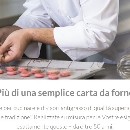
iù di una semplice carta da forn
 per cucinare e divisori antigrasso di qualità superio
e tradizione? Realizzate su misura per le Vostre esig
esattamente questo – da oltre 50 anni.