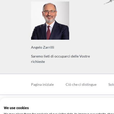
Angelo Zarrilli
Saremo lieti di occuparci delle Vostre
richieste
Salta
la
Pagina iniziale
Ciò che ci distingue
Sol
navigazione
© Copyright 2026. Branopac. All rights reserved.
We use cookies