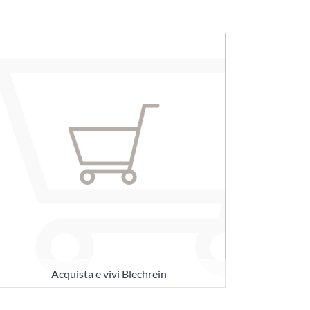
Acquista e vivi Blechrein
I nostri prodotti sono qui in piccole
quantità e convenienti per ordinare
online per uso privato.
SAPERNE DI PIÙ