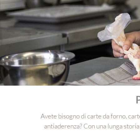
P
Avete bisogno di carte da forno, carte
antiaderenza? Con una lunga storia 