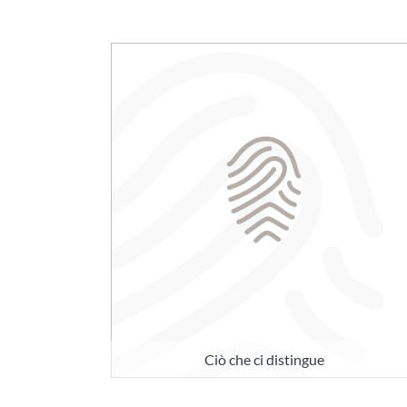
Ciò che ci distingue
La Germania è il Paese di poeti e
pensatori, da cui hanno avuto origine i
superlativi capolavori letterari di
Goethe e Schiller, ma anche piccole
grandi invenzioni che hanno cambiato il
mondo. Proprio questa ricchezza di idee
è il motore dell'economia. Cos'è che
unisce Blechrein a tutto ciò?
SAPERNE DI PIÙ